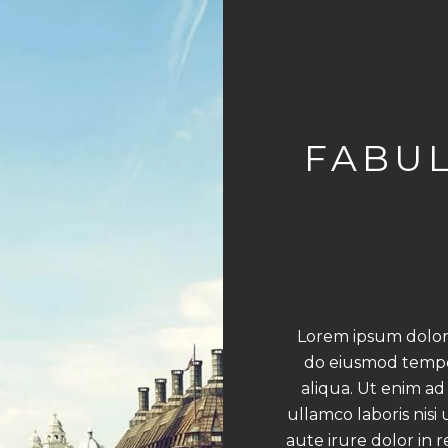
FABU
Lorem ipsum dolor s
do eiusmod tempo
aliqua. Ut enim ad
ullamco laboris nis
aute irure dolor in 