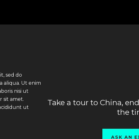
it, sed do
 aliqua. Ut enim
oris nisi ut
 sit amet.
Take a tour to China, en
ncididunt ut
the t
ASK AN E