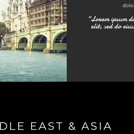
dolo
“Lorem ipsum dol
elit, sed do ei
DLE EAST & ASIA