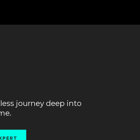
dless journey deep into
ime.
XPERT