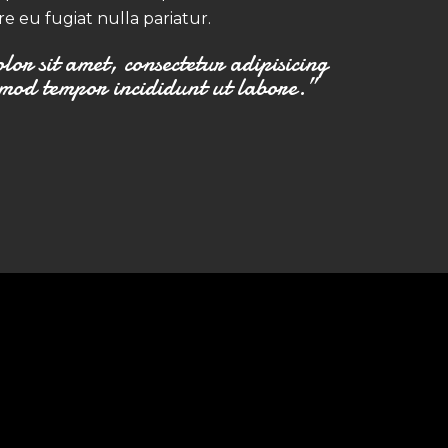
re eu fugiat nulla pariatur.
or sit amet, consectetur adipisicing
usmod tempor incididunt ut labore.”